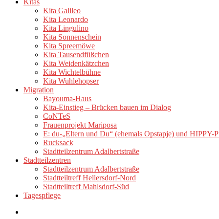
Kitas
Kita Galileo
Kita Leonardo
Kita Lingulino
Kita Sonnenschein
Kita Spreemöwe
Kita Tausendfüßchen
Kita Weidenkätzchen
Kita Wichtelbühne
Kita Wuhlehopser
Migration
Bayouma-Haus
Kita-Einstieg – Brücken bauen im Dialog
CoNTeS
Frauenprojekt Mariposa
E: du-„Eltern und Du“ (ehemals Opstapje) und HIPPY-
Rucksack
Stadtteilzentrum Adalbertstraße
Stadtteilzentren
Stadtteilzentrum Adalbertstraße
Stadtteiltreff Hellersdorf-Nord
Stadtteiltreff Mahlsdorf-Süd
Tagespflege