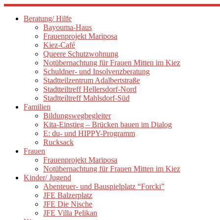
Zum
Inhalt
Beratung/ Hilfe
springen
Bayouma-Haus
Frauenprojekt Mariposa
Kiez-Café
Queere Schutzwohnung
Notübernachtung für Frauen Mitten im Kiez
Schuldner- und Insolvenzberatung
Stadtteilzentrum Adalbertstraße
Stadtteiltreff Hellersdorf-Nord
Stadtteiltreff Mahlsdorf-Süd
Familien
Bildungswegbegleiter
Kita-Einstieg – Brücken bauen im Dialog
E: du- und HIPPY-Programm
Rucksack
Frauen
Frauenprojekt Mariposa
Notübernachtung für Frauen Mitten im Kiez
Kinder/ Jugend
Abenteuer- und Bauspielplatz “Forcki”
JFE Balzerplatz
JFE Die Nische
JFE Villa Pelikan