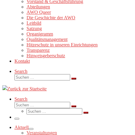
Vorstand & Geschäftsführung
Abteilungen
AWO Queer
Die Geschichte der AWO
Leitbild
Satzung
Organigramm
Qualitätsmanagement
Hitzeschutz in unseren Einrichtungen
Transparenz
Hinweisgeberschutz
Kontakt
Search
Suche
Suchen …
Search
Suche
Suchen …
Suche
Suchen …
Menü
Aktuell
Veranstaltungen