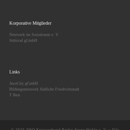
Korporative Mitglieder
Netzwerk im Sozialraum e. V.
Stützrad gGmbH
Links
AwoCity gGmbH
Bildungsnetzwerk Südliche Friedrichsstadt
T Rest
© 2026
AWO Kreisverband Berlin Spree-Wuhle e. V.
– Alle