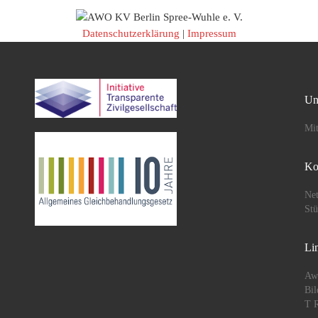
Datenschutzerklärung
|
Impressum
Un
Mit
Ko
Net
St
Li
Aw
Bil
T R