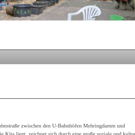
n Wohnstraße zwischen den U-Bahnhöfen Mehringdamm und
Kita liegt, zeichnet sich durch eine große soziale und kultur