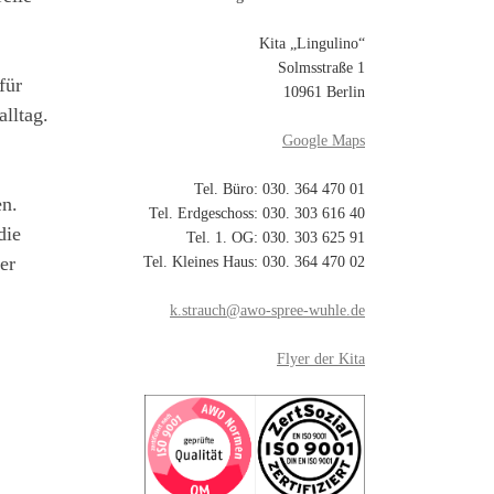
Kita „Lingulino“
Solmsstraße 1
für
10961 Berlin
lltag.
Google Maps
Tel. Büro: 030. 364 470 01
en.
Tel. Erdgeschoss: 030. 303 616 40
die
Tel. 1. OG: 030. 303 625 91
er
Tel. Kleines Haus: 030. 364 470 02
k.strauch@awo-spree-wuhle.de
Flyer der Kita