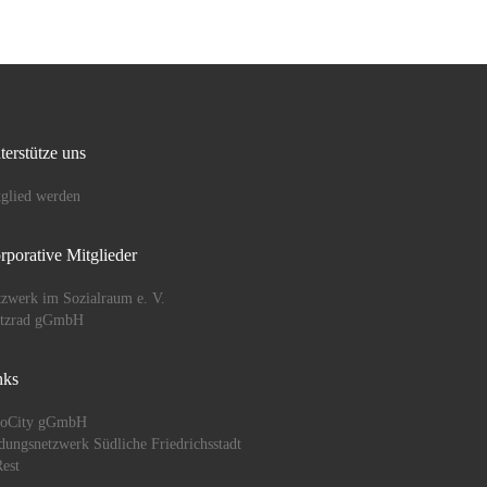
terstütze uns
glied werden
rporative Mitglieder
zwerk im Sozialraum e. V.
ützrad gGmbH
nks
oCity gGmbH
dungsnetzwerk Südliche Friedrichsstadt
est