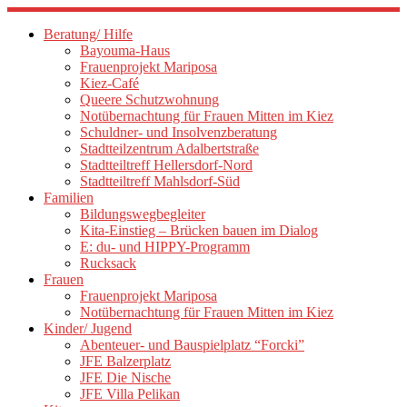
Zum
Inhalt
Beratung/ Hilfe
springen
Bayouma-Haus
Frauenprojekt Mariposa
Kiez-Café
Queere Schutzwohnung
Notübernachtung für Frauen Mitten im Kiez
Schuldner- und Insolvenzberatung
Stadtteilzentrum Adalbertstraße
Stadtteiltreff Hellersdorf-Nord
Stadtteiltreff Mahlsdorf-Süd
Familien
Bildungswegbegleiter
Kita-Einstieg – Brücken bauen im Dialog
E: du- und HIPPY-Programm
Rucksack
Frauen
Frauenprojekt Mariposa
Notübernachtung für Frauen Mitten im Kiez
Kinder/ Jugend
Abenteuer- und Bauspielplatz “Forcki”
JFE Balzerplatz
JFE Die Nische
JFE Villa Pelikan