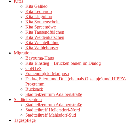
Kitas
Kita Galileo
Kita Leonardo
Kita Lingulino
Kita Sonnenschein
Kita Spreemöwe
Kita Tausendfüßchen
Kita Weidenkätzchen
Kita Wichtelbühne
Kita Wuhlehopser
Migration
Bayouma-Haus
Kita-Einstieg – Brücken bauen im Dialog
CoNTeS
Frauenprojekt Mariposa
E: du-„Eltern und Du“ (ehemals Opstapje) und HIPPY-
Programm
Rucksack
Stadtteilzentrum Adalbertstraße
Stadtteilzentren
Stadtteilzentrum Adalbertstraße
Stadtteiltreff Hellersdorf-Nord
Stadtteiltreff Mahlsdorf-Süd
Tagespflege