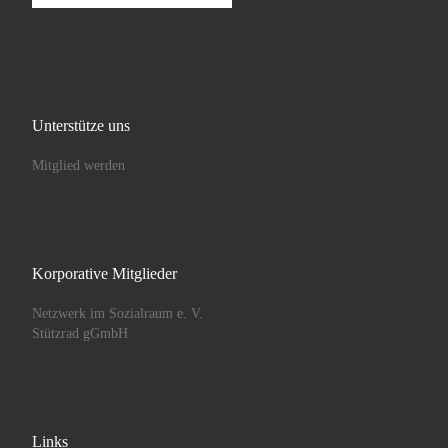
Unterstütze uns
Mitglied werden
Korporative Mitglieder
Netzwerk im Sozialraum e. V.
Stützrad gGmbH
Links