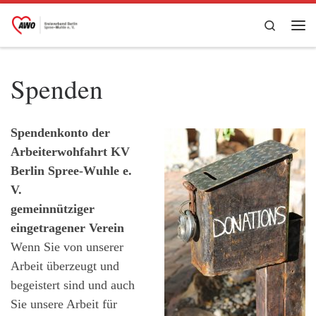
Zum Inhalt springen
Search
Me
Spenden
Spendenkonto der
Arbeiterwohfahrt KV
Berlin Spree-Wuhle e.
V.
gemeinnütziger
eingetragener Verein
Wenn Sie von unserer
Arbeit überzeugt und
begeistert sind und auch
Sie unsere Arbeit für