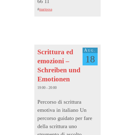
66 11
#
mariposa
Aug.
Scrittura ed
18
emozioni –
Schreiben und
Emotionen
19:00 - 20:00
Percorso di scrittura
emotiva in italiano Un
percorso guidato per fare
della scrittura uno
strumento di ascolto,