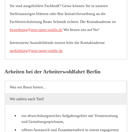
Sie sind ausgebildete Fachkraft? Gerne können Sie in unseren
Stellenanzeigen blättern oder Ihre Initiativbewerbung an die
Fachbereichsleitung Beate Schmidt richten. Die Kontaktadresse ist
bewerbung@awo-spree-wuhle.de
Wir freuen uns auf Sie!
Interessierte Auszubildende nutzen bitte die Kontaktadresse
ausbildung@awo-spree-wuhle.de
Aktuell suchen wir ausschließlich Quereinsteigende, welche nach der
Die AWO Spree-Wuhle schätzt ihre Auszubildenden sehr. Gerne
Arbeiten bei der Arbeiterwohlfahrt Berlin
Erfüllung ihrer individuellen Fortbildungsauflagen eine Staatliche
können Sie sich bei uns bewerben, wenn Sie Ihre duale Ausbildung
Anerkennung als pädagogische Fachkraft erhalten. Hierzu ist eine
zum*zur Erzieher*in absolvieren. Bitte informieren Sie sich vorab
Prüfung vorhandener Abschlüsse und Berufserfahrung, sowie eine
über die verschiedenen Schulen, die den berufsbegleitenden Lehrgang
Was wir Ihnen bieten...
Beratung durch die Kitafachaufsicht notwendig.
anbieten. Bewerben Sie sich bei der Schule und bei uns, um Ihren
Wir zahlen nach Tarif
Ausbildungsplatz sicher zu stellen. Ihre Ansprechperson ist die Kita
Nähere Informationen finden Sie unter:
Fachberatung P. Moldenhauer. Ihr aussagekräftiges
ein abwechslungsreiches Aufgabengebiet mit Verantwortung
Bewerbungsschreiben richten Sie bitte an
ausbildung@awo-spree-
https://www.berlin.de/sen/jugend/fachkraefte/quereinstieg-
und Gestaltungsspielraum,
wuhle.de
Gerne vermitteln wir Sie dann an eine Kita weiter.
erzieherberuf/#kita
offener Austausch und Zusammenarbeit in einem engagierten