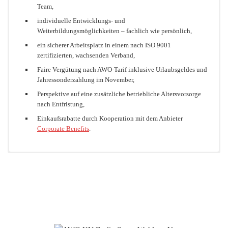
Team,
https://www.berlin.de/sen/jugend/fachkraefte/quereinstieg-
individuelle Entwicklungs- und
erzieherberuf/#gleichwertig
Weiterbildungsmöglichkeiten – fachlich wie persönlich,
ein sicherer Arbeitsplatz in einem nach ISO 9001
https://www.berlin.de/sen/arbeit/weiterbildung/bildungsberatung/berli
zertifizierten, wachsenden Verband,
ner-modell/
Faire Vergütung nach AWO-Tarif inklusive Urlaubsgeldes und
Jahressonderzahlung im November,
Perspektive auf eine zusätzliche betriebliche Altersvorsorge
nach Entfristung,
Einkaufsrabatte durch Kooperation mit dem Anbieter
Corporate Benefits
.
Entgeldtabelle S
Entgelttabelle S ab 01.12.2023
Entgelttabelle S ab 01.03.2025
Entgelttabelle S ab 01.06.2025