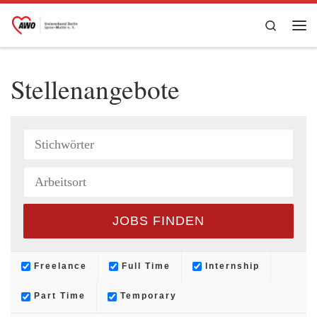
Zum Inhalt springen
Search
Me
Stellenangebote
Freelance
Full Time
Internship
Part Time
Temporary