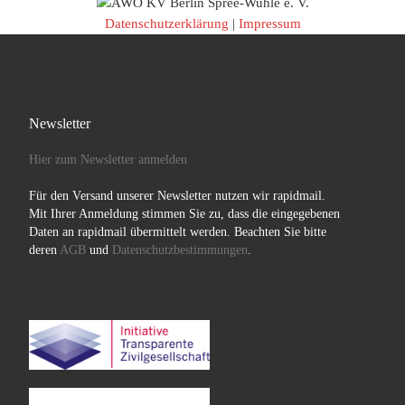
Datenschutzerklärung
|
Impressum
Entgelttabelle S ab 01.09.2025
Entgelttabelle S ab 01.01.2026
Entgeldtabelle E
Newsletter
Entgelttabelle E ab 01.07.2023
Hier zum Newsletter anmelden
Entgelttabelle E ab 01.03.2025
Für den Versand unserer Newsletter nutzen wir rapidmail.
Mit Ihrer Anmeldung stimmen Sie zu, dass die eingegebenen
Entgelttabelle E ab 01.06.2025
Daten an rapidmail übermittelt werden. Beachten Sie bitte
deren
AGB
und
Datenschutzbestimmungen
.
Entgelttabelle E ab 01.09.2025
Entgeldtabelle Kr
Entgelttabelle Kr ab 01.07.2023
Entgelttabelle Kr ab 01.03.2025