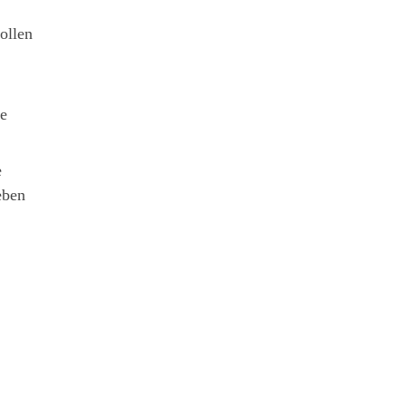
ollen
he
e
eben