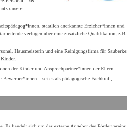
ce-Personal. Das
hatz unserer
eitspädagog*innen, staatlich anerkannte Erzieher*innen und
tarbeitende verfügen über eine zusätzliche Qualifikation, z.B.
sonal, Hausmeisterin und eine Reinigungsfirma für Sauberkei
 Kinder.
sonen der Kinder und Ansprechpartner*innen der Eltern.
te Bewerber*innen – sei es als pädagogische Fachkraft,
e. Es handelt sich um das externe Angebot des Fördervereins