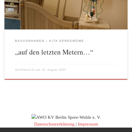
Probekochen in der nagelneuen Küche […]
BAUVORHABEN
KITA SPREEMÖWE
„auf den letzten Metern…“
Veröffentlicht am
31. August 2023
Datenschutzerklärung
|
Impressum