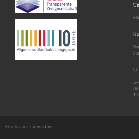
Un
Mit
Ko
Net
St
Li
Aw
Bil
T R
– Alle Rechte vorbehalten