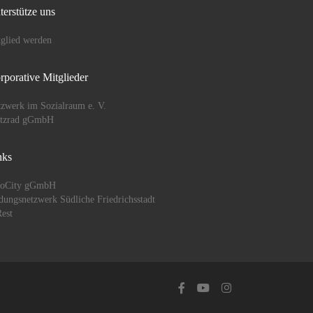
terstütze uns
glied werden
rporative Mitglieder
zwerk im Sozialraum e. V.
ützrad gGmbH
nks
oCity gGmbH
dungsnetzwerk Südliche Friedrichsstadt
est