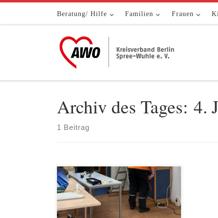
Zum Inhalt springen
Beratung/ Hilfe
Familien
Frauen
K
Archiv des Tages:
4. 
1 Beitrag
Im AWO Stadtteiltreff Hellersdorf-
Nord wurde das neue Jahr mit
Verschönerungsarbeiten begonnen.
Der Klubraum erhält einen neuen