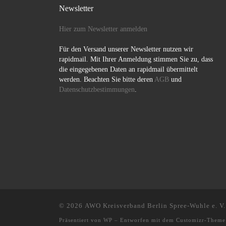
Newsletter
Hier zum Newsletter anmelden
Für den Versand unserer Newsletter nutzen wir
rapidmail. Mit Ihrer Anmeldung stimmen Sie zu, dass
die eingegebenen Daten an rapidmail übermittelt
werden. Beachten Sie bitte deren
AGB
und
Datenschutzbestimmungen
.
© 2026
AWO Kreisverband Berlin Spree-Wuhle e. V.
Präsentiert von
WP
– Entworfen mit dem
Customizr-Theme