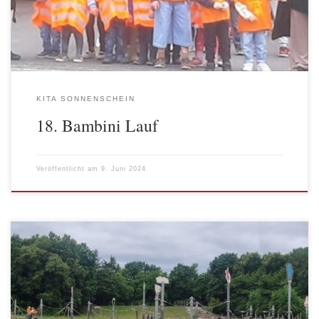
500 anderen Kindern aus dem Bezirk […]
KITA SONNENSCHEIN
18. Bambini Lauf
Veröffentlicht am
9. Juni 2024
Für eine Kreuzberger Kita ist ein Besuch des Europaspielplatzes
im Buschkrugpark in Britz schon eine kleine Weltreise.
Umgangssprachlich heißt Berlins größter Spielplatz auch Dracula-
Park, weil über der großen Rutsche im Siebengebirge ganz