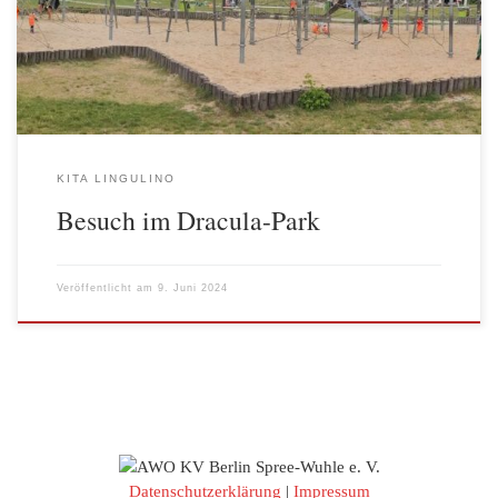
beeindruckend ein riesiger Dracula-Kopf thront. Am 29. Mai
besuchten Kinder der AWO Kita Lingulino aus der Solmsstraße
den […]
KITA LINGULINO
Besuch im Dracula-Park
Veröffentlicht am
9. Juni 2024
Datenschutzerklärung
|
Impressum