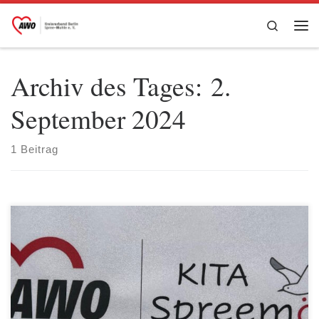
Zum Inhalt springen
Search
Me
Archiv des Tages:
2.
September 2024
1 Beitrag
Es ist erstaunlich, wie schnell doch ein Jahr vergehen kann.
Scheinbar erst gestern war die Eröffnung der AWO Kita Alt-
Stralau und nun hatte das Kita Team Alt-Stralau schon zur Feier
des 1. Geburtstags und zur Namenstaufe am 31. August
eingeladen. Und viele Kinder und ihre Familien, Kolleg*innen und