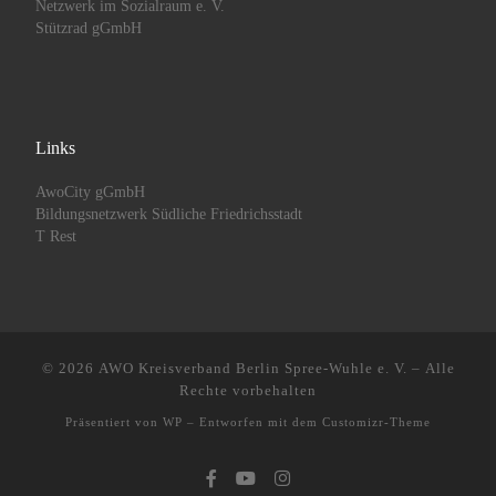
Netzwerk im Sozialraum e. V.
Stützrad gGmbH
Links
AwoCity gGmbH
Bildungsnetzwerk Südliche Friedrichsstadt
T Rest
© 2026
AWO Kreisverband Berlin Spree-Wuhle e. V.
– Alle
Rechte vorbehalten
Präsentiert von
WP
– Entworfen mit dem
Customizr-Theme