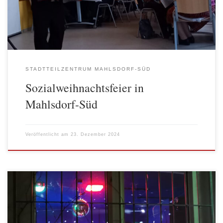
der Begegnung in Mahlsdorf-Süd statt. Frau Wessoly,
Bezirksstadträtin für Stadtentwicklung, […]
STADTTEILZENTRUM MAHLSDORF-SÜD
Sozialweihnachtsfeier in
Mahlsdorf-Süd
Veröffentlicht am
23. Dezember 2024
In der Nische ist es wieder warm und damit war Weihnachten
gerettet. Die Wiedereröffnung nach viel zu langen Bauarbeiten