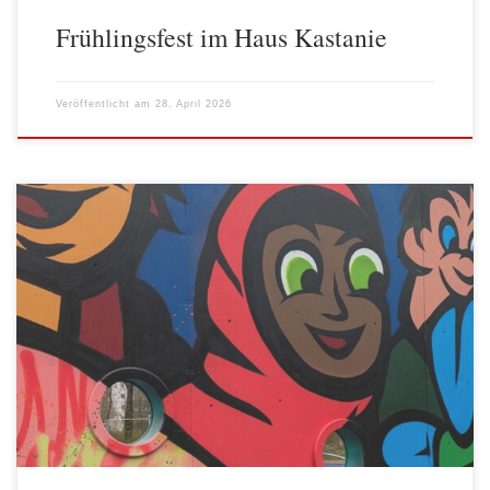
Frühlingsfest im Haus Kastanie
Veröffentlicht am
28. April 2026
Wir haben einen neuen Raum, die „VIP-Lounge“ (VIP-Lounge 1)
mit den Kindern und Jugendlichen zusammen gemalert. Die Farbe
haben sich die Kinder ausgesucht. Das Bild (VIP-Lounge 2) ist in
unserem wöchentlichen Kreativangebot entstanden. Vor Ostern
hatten wir in Kooperation mit dem AWO Landesjugendwerk und
einem Graffitikünstler aus dem Kiez ein […]