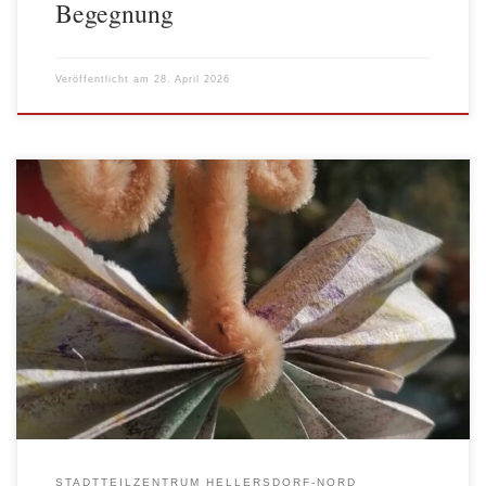
Begegnung
Veröffentlicht am
28. April 2026
Der AWO Stadtteiltreff Hellersdorf-Nord hat sich aktiv am
Frühlingsfest im Haus Kastanie, mit allen ansässigen
Einrichtungen, beteiligt. Der Stadtteiltreff organisierte ein
Bastelangebot für Kinder und grillte Würstchen – das war der
Renner.
STADTTEILZENTRUM HELLERSDORF-NORD