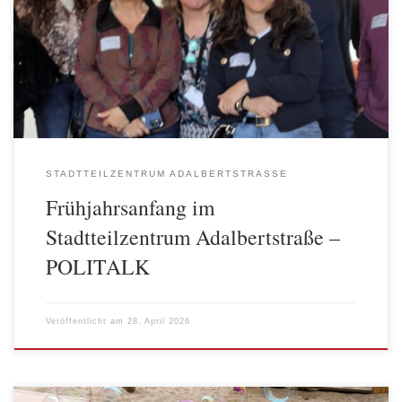
(Maya Angelou) Nicht immer, wenn sich Menschen miteinander
unterhalten, befinden sie sich in einem Dialog. Die dialogische
Haltung und die Dialogrunden als Instrument bieten eine ganz
wunderbare Möglichkeit […]
STADTTEILZENTRUM ADALBERTSTRASSE
Frühjahrsanfang im
Stadtteilzentrum Adalbertstraße –
POLITALK
Veröffentlicht am
28. April 2026