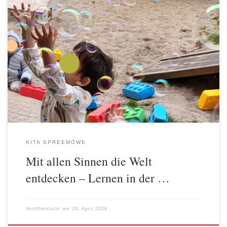
In der Kita Spreemöwe wird Bildung von Anfang an mit allen
Sinnen erlebbar. Besonders die jüngsten Kinder entdecken ihre
Welt dort mit großer Neugier, mit Bewegung und mit ihrem
ganzen Körper. Da aktuell wieder viele ein- und zweijährige
Kinder in der Einrichtung ankommen, spielt das sinnliche Erleben
im pädagogischen Alltag […]
KITA SPREEMÖWE
Mit allen Sinnen die Welt
entdecken – Lernen in der …
Veröffentlicht am
28. April 2026