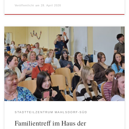
Veröffentlicht am
28. April 2026
Am 18. April fand im AWO-Stadtteiltreff Mahlsdorf‑Süd (Haus
der Begegnung) ein fröhliches Familienfest statt. Kinder und
Eltern kamen in einer offenen und vertrauensvollen Atmosphäre
zusammen, um gemeinsam Zeit zu verbringen und aktiv
mitzuwirken. Im Mittelpunkt standen theaterpädagogische
Angebote, bei denen Familien gemeinsam kleine Szenen
entwickelten und spielten. Der kreative Ansatz […]
STADTTEILZENTRUM MAHLSDORF-SÜD
Familientreff im Haus der