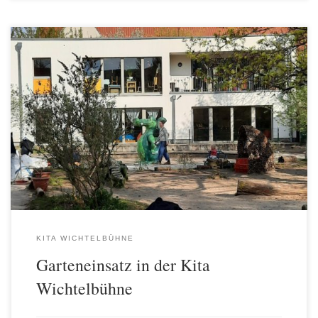
Bei strahlendem Sonnenschein erlebten wir einen wunderbaren
Garteneinsatz in unserer Wichtelbühne. Gemeinsam legten wir das
Fundament für den neuen Schuppen, harkten Beete, fegten Wege
und räumten alles ordentlich auf. Dank der zahlreichen fleißigen
Helfer waren wir schnell mit allen Aufgaben fertig. Parallel dazu
veranstaltete unser Förderverein wieder das beliebte Elterncafé
[…]
KITA WICHTELBÜHNE
Garteneinsatz in der Kita
Wichtelbühne