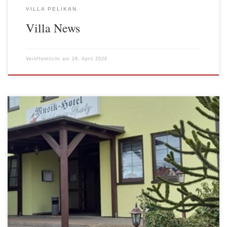
VILLA PELIKAN
Villa News
Veröffentlicht am
28. April 2026
Unsere diesjährige Osterfahrt führte uns am 31. März 2026 nach
Jeßnitz in Sachsen-Anhalt. Mit 43 gut gelaunten Mitgliedern und
Gästen der AWO Abteilung Kreuzberg fuhren wir über die
Autobahn A9 Richtung Süden. Unser Ziel, das Musikhotel
Goldener Spatz in Jeßnitz, erreichten wir pünktlich zur
Mittagszeit. Hier wurden wir von der […]