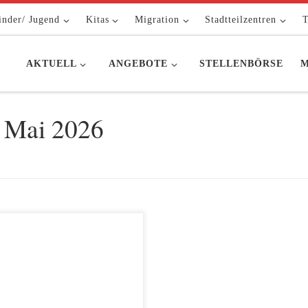
inder/ Jugend
Kitas
Migration
Stadtteilzentren
T
AKTUELL
ANGEBOTE
STELLENBÖRSE
M
. Mai 2026
einem Arbeitseinsatz im Garten
Kita Wuhlehopser mit Eltern,
er und FK wurde gemeinsam
räftigt angepackt Die Beete
en von Unkraut befreit, der
ußpfad neu bestückt und neuer