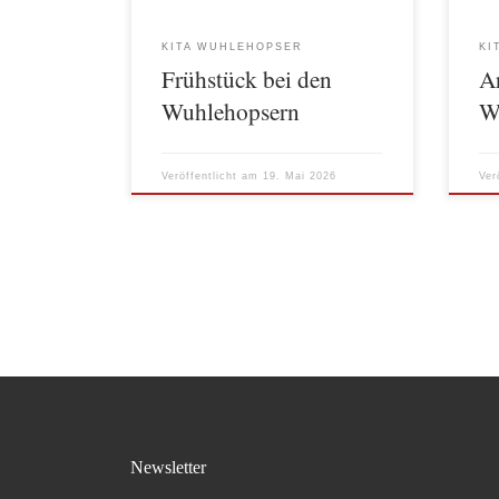
sein eigenes Brettchen und ein Messer
Rase
zum Schneiden. Mit einer solchen
Blum
KITA WUHLEHOPSER
KI
Einbeziehung der Kinder stärkt die
nun 
Frühstück bei den
Ar
Kita Wuhlehopser das […]
werd
[…]
Wuhlehopsern
W
Veröffentlicht am
19. Mai 2026
Ver
Newsletter