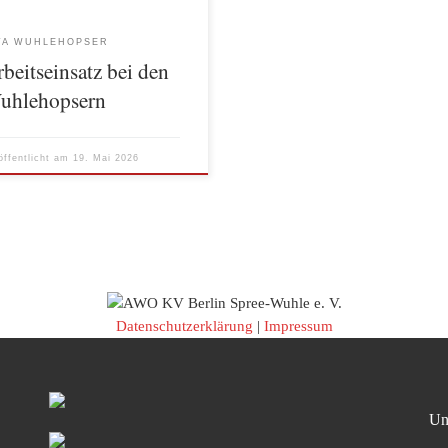
n gesät. Außerdem wurde frische
enerde i ganzen Garten verteilt,
TA WUHLEHOPSER
kann frisch gepflanzt und gesät
beitseinsatz bei den
en. Durch das große Engagement
uhlehopsern
öffentlicht am
19. Mai 2026
Datenschutzerklärung
|
Impressum
Un