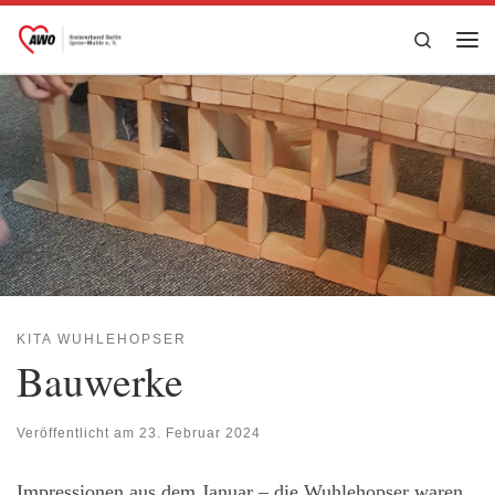
Zum Inhalt springen
Search
Me
KITA WUHLEHOPSER
Bauwerke
Veröffentlicht am
23. Februar 2024
Impressionen aus dem Januar – die Wuhlehopser waren