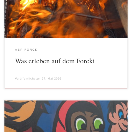
Eine Schwitzhütte ist ein meist kuppelförmiger Raum aus Holz-
oder Weidenstangen, der mit Decken oder Fellen abgedeckt wird.
Im Inneren sorgen erhitzte Steine und […]
ASP FORCKI
Was erleben auf dem Forcki
Veröffentlicht am
27. Mai 2026
Wir haben einen neuen Raum, die „VIP-Lounge“ (VIP-Lounge 1)
mit den Kindern und Jugendlichen zusammen gemalert. Die Farbe