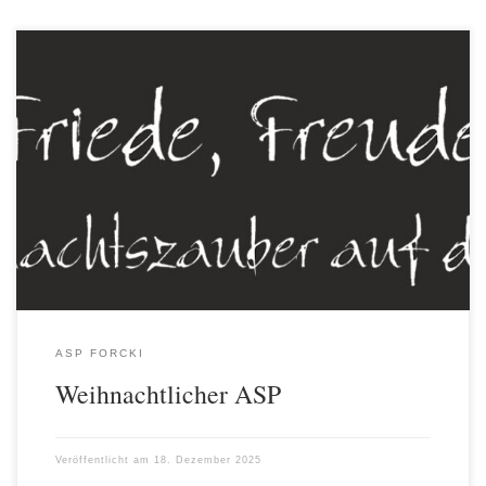
In der Vorweihnachtszeit entfaltet sich auf dem ASP Forcki immer
ein ganz besonderer Weihnachtszauber. Höhepunkt dieser Zeit ist
immer die Veranstaltung „Weihnachtlicher ASP, die in diesem Jahr
am Donnerstag, den 04. Dezember von 15.00 bis 19.00 Uhr
stattfand. Zahlreiche Besucher*innen nahmen an der Veranstaltung
teil und genossen das vielfältige Angebot. […]
ASP FORCKI
Weihnachtlicher ASP
Veröffentlicht am
18. Dezember 2025