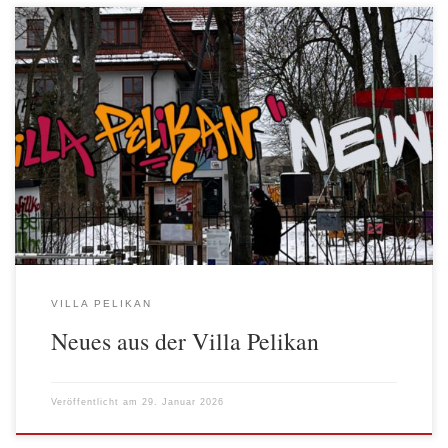
Villa-News zum Jahresanfang: unser Büro ist in die 1. Etage
gezogen, dafür gibt es im EG jetzt einen neuen Chillraum und
einen Raum als Spielzeugausleihe („Pfandleihe“) wir haben eine
gemeinsame Wochenplanung gestartet – ein Wochenplan
dokumentiert die Wünsche der Besucher*innen und deren
Umsetzung zwei Kolleg*innen haben unser Team verlassen, wir
[…]
VILLA PELIKAN
Neues aus der Villa Pelikan
Veröffentlicht am
29. Januar 2026