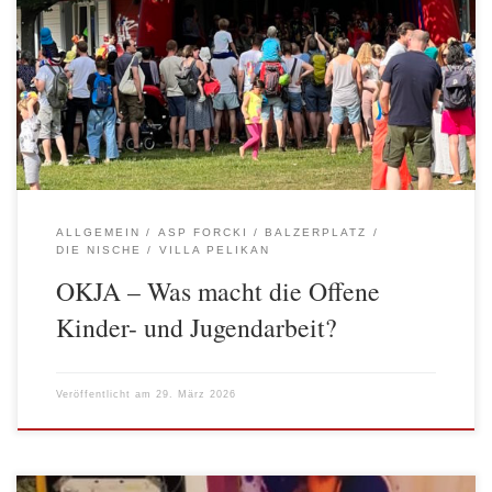
Jugendclubs oder Abenteuerspielplätzen ermöglicht
selbstbestimmte Partizipation und fördert soziale Kompetenzen
von Kindern und Jugendlichen. Die AWO setzt sich bundesweit für
deren Erhalt und eine zukunftsweisende Ausstattung ein. Was
Offene Kinder- und Jugendarbeit für Kinder und Jugendliche
bedeutet, die oft täglich die vielen interessanten […]
ALLGEMEIN
ASP FORCKI
BALZERPLATZ
DIE NISCHE
VILLA PELIKAN
OKJA – Was macht die Offene
Kinder- und Jugendarbeit?
Veröffentlicht am
29. März 2026