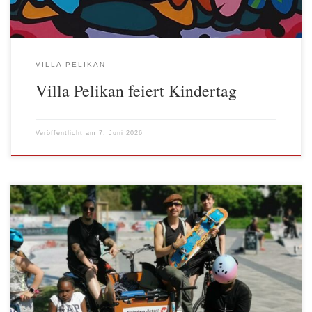
VILLA PELIKAN
Villa Pelikan feiert Kindertag
Veröffentlicht am
7. Juni 2026
Im Mai war in der Nische Gartenarbeit im Frühling ganz aktuell,
inzwischen wächst es im Gewächshaus und in den Hochbeeten, die
Skater konnten ihre Helme frisch lackieren und damit Lackierung
ging es dann auf einen Ausflug zum Skatepark, Teich gibt es
Froschnachwuchs und hinterm Haus steht die neue Grafittiwand