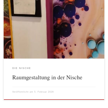
In der Nische wird sehr oft der Pinsel geschwungen. Gemalt wird
sowohl auf Keilrahmen als auch direkt an den Wänden. Im
November schon wurde ein neues Mädchenzimmer. Im Dezember
wurden im Eingangsbereich und Flur gestaltet. Im Januar wurden
nun wunderschöne Türposter angebracht und damit die
Einrichtung weiter verschönert. Mit der […]
DIE NISCHE
Raumgestaltung in der Nische
Veröffentlicht am
5. Februar 2026