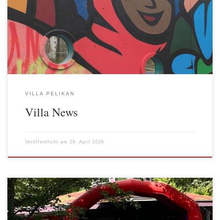
haben sich die Kinder ausgesucht. Das Bild (VIP-Lounge 2) ist in
unserem wöchentlichen Kreativangebot entstanden. Vor Ostern
hatten wir in Kooperation mit dem AWO Landesjugendwerk und
einem Graffitikünstler aus dem Kiez ein […]
VILLA PELIKAN
Villa News
Veröffentlicht am
28. April 2026
Offene Kinder- und Jugendarbeit (OKJA) in Jugendzentren,