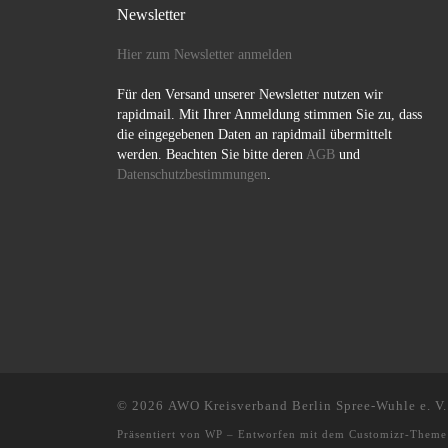
Newsletter
Hier zum Newsletter anmelden
Für den Versand unserer Newsletter nutzen wir
rapidmail. Mit Ihrer Anmeldung stimmen Sie zu, dass
die eingegebenen Daten an rapidmail übermittelt
werden. Beachten Sie bitte deren
AGB
und
Datenschutzbestimmungen
.
© 2026
AWO Kreisverband Berlin Spree-Wuhle e. V.
Präsentiert von
WP
– Entworfen mit dem
Customizr-Theme