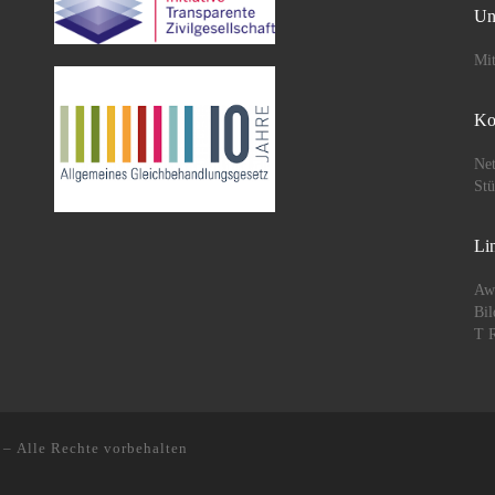
Un
Mit
Ko
Net
St
Li
Aw
Bil
T R
– Alle Rechte vorbehalten