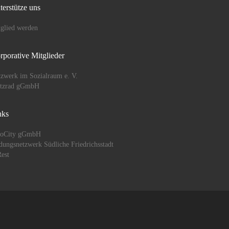
terstütze uns
glied werden
rporative Mitglieder
zwerk im Sozialraum e. V.
ützrad gGmbH
nks
oCity gGmbH
dungsnetzwerk Südliche Friedrichsstadt
est