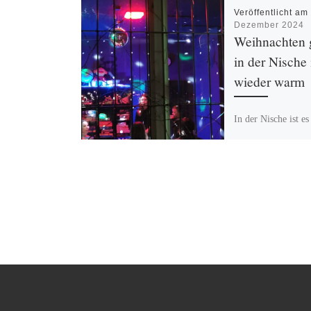
Veröffentlicht a
Dezember 2024
Weihnachten g
in der Nische 
wieder warm
In der Nische ist e
warm und damit w
Weihnachten gerett
Wiedereröffnung na
langen Bauarbeiten
einer […]