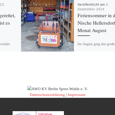
m
23.
Veröffentlicht am
4.
September 2024
erettet,
Feriensommer in d
ist es
Nische Hellersdor
Monat August
s wieder
Im August ging das große
ar
Umräumen, Aufräumen u
et. Die
Neugestalten von Räumen
ch viel zu
der Nische weiter. Die G
 konnte mit
ist jetzt ein übersichtliche
Werkstatt- […]
Datenschutzerklärung
|
Impressum