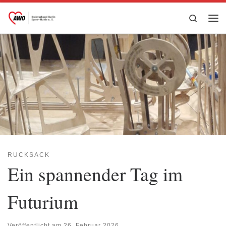
Zum Inhalt springen
Search
Me
RUCKSACK
Ein spannender Tag im
Futurium
Veröffentlicht am
26. Februar 2026