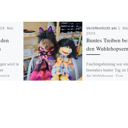
m
19. Mai
Veröffentlicht am
1. Mä
2023
 den
Buntes Treiben be
n
den Wuhlehopser
gen wird in
Faschingsdienstag war ei
ser
besonders bunter Tag im
hstück
der Wuhlehopser. Zum
el Freude
Faschingsfest kamen alle
hneiden die
lustige Figuren von nah 
]
fern. Neben Prinzessinne