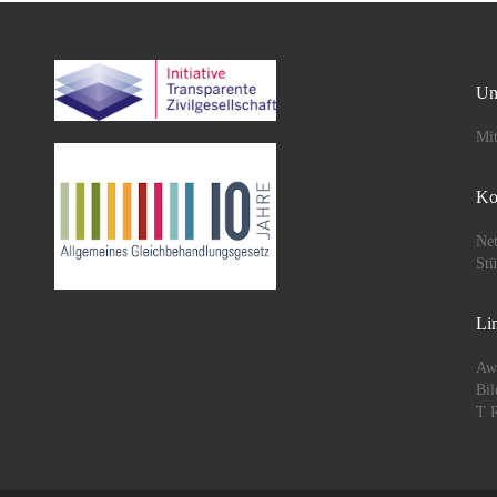
Un
Mit
Ko
Net
St
Li
Aw
Bil
T R