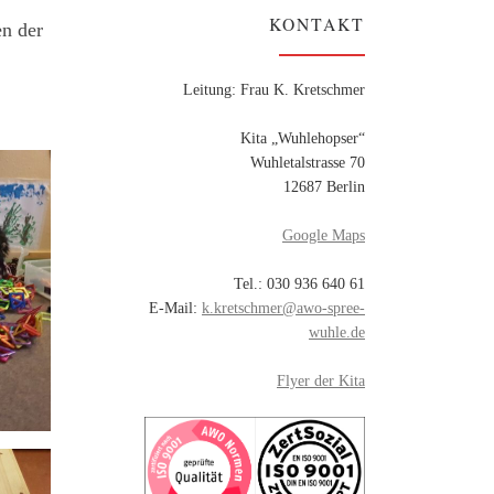
KONTAKT
en der
Leitung: Frau K. Kretschmer
Kita „Wuhlehopser“
Wuhletalstrasse 70
12687 Berlin
Google Maps
Tel.: 030 936 640 61
E-Mail:
k.kretschmer@awo-spree-
wuhle.de
Flyer der Kita