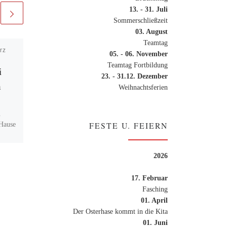
13. - 31. Juli
Sommerschließzeit
03. August
Teamtag
rz
Veröffentlicht am
5. Mai
05. - 06. November
2022
Teamtag Fortbildung
i
Ein Maientag im
23. - 31.12. Dezember
n
Leben der
Weihnachtsferien
Wuhlehopser
n
 Hause
FESTE U. FEIERN
Vom Konstruieren mit
Bausteinen, der Inspektion
rhand
unserer Fahrzeuge bis hin zu
2026
und
einer gemeinsam zubereiteten
n […]
Obst- und Gemüsepause – bei
17. Februar
uns in der […]
Fasching
01. April
Der Osterhase kommt in die Kita
01. Juni