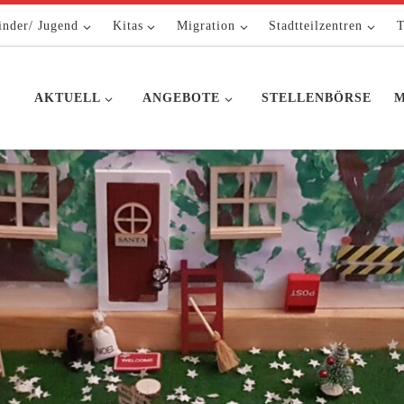
inder/ Jugend
Kitas
Migration
Stadtteilzentren
T
AKTUELL
ANGEBOTE
STELLENBÖRSE
M