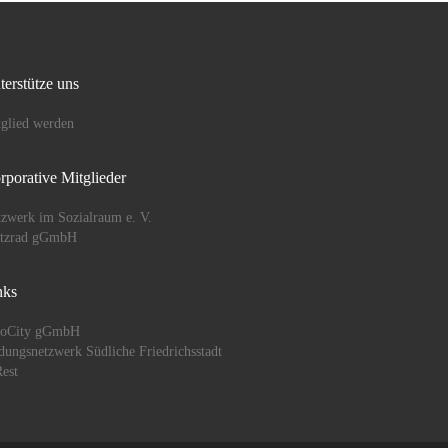
terstütze uns
glied werden
rporative Mitglieder
zwerk im Sozialraum e. V.
ützrad gGmbH
nks
oCity gGmbH
dungsnetzwerk Südliche Friedrichsstadt
est