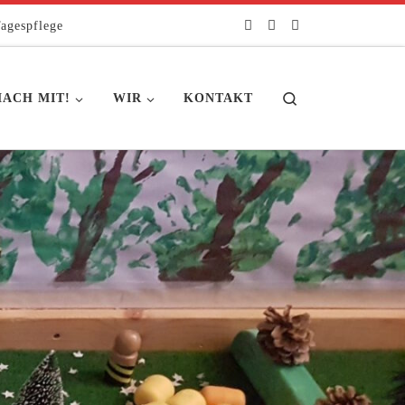
agespflege
Search
ACH MIT!
WIR
KONTAKT