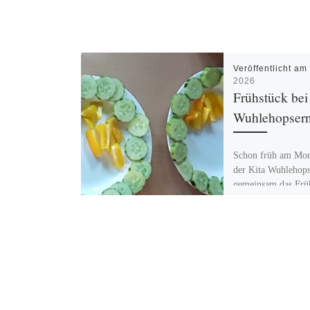
Veröffentlicht a
2026
Frühstück bei
Wuhlehopser
Schon früh am Mor
der Kita Wuhlehop
gemeinsam das Frü
vorbereitet. Mit vi
und Engagement sc
Kinder frisches […