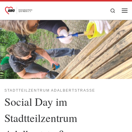
Zum Inhalt springen
Search
Me
STADTTEILZENTRUM ADALBERTSTRASSE
Social Day im
Stadtteilzentrum