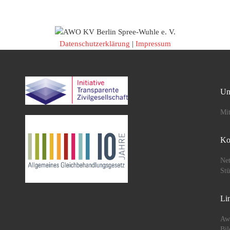
Datenschutzerklärung
|
Impressum
Un
Mit
Ko
Net
St
Li
Aw
Bil