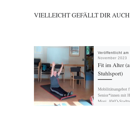
VIELLEICHT GEFÄLLT DIR AUCH
Veröffentlicht a
November 2023
Fit im Alter (
Stuhlsport)
Mobilitätsangebot f
Senior*innen mit 
Moni. AWO-Stadttei
Hellersdorf-Nord
Kastanienallee 53,
Berlin, Hellersdorf
Deutschland Mit