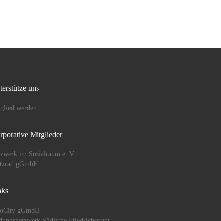
terstütze uns
glied werden
rporative Mitglieder
zwerk im Sozialraum e. V.
ützrad gGmbH
nks
oCity gGmbH
dungsnetzwerk Südliche Friedrichsstadt