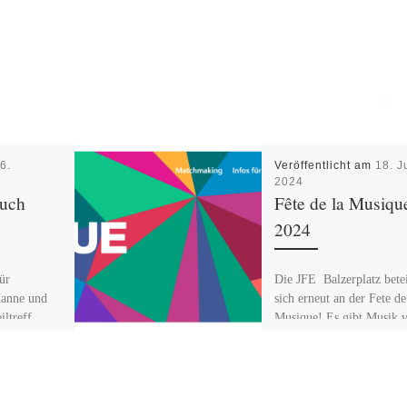
m
6.
Veröffentlicht am
18. J
2024
auch
Fête de la Musiqu
2024
ür
Die JFE Balzerplatz betei
Hanne und
sich erneut an der Fete de
ltreff
Musique! Es gibt Musik 
den „Haus“Musikern: Dy
 12627
Icarus und Van […]
-Nord,
twoch 17