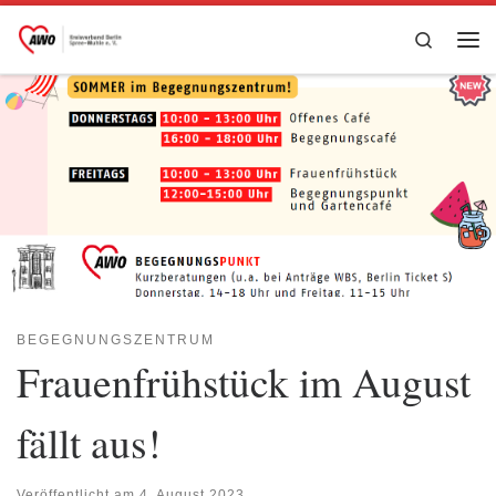
Zum Inhalt springen
Search
Me
BEGEGNUNGSZENTRUM
Frauenfrühstück im August
fällt aus!
Veröffentlicht am
4. August 2023