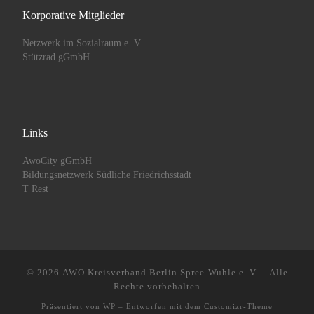
Korporative Mitglieder
Netzwerk im Sozialraum e. V.
Stützrad gGmbH
Links
AwoCity gGmbH
Bildungsnetzwerk Südliche Friedrichsstadt
T Rest
© 2026
AWO Kreisverband Berlin Spree-Wuhle e. V.
– Alle
Rechte vorbehalten
Präsentiert von
WP
– Entworfen mit dem
Customizr-Theme