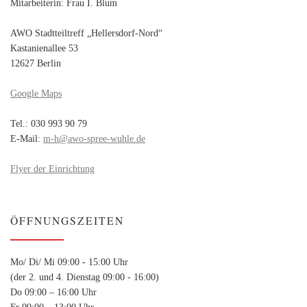
Mitarbeiterin: Frau I. Blum
AWO Stadtteiltreff „Hellersdorf-Nord“
Kastanienallee 53
12627 Berlin
Google Maps
Tel.: 030 993 90 79
E-Mail:
m-h@awo-spree-wuhle.de
Flyer der Einrichtung
ÖFFNUNGSZEITEN
Mo/ Di/ Mi 09:00 - 15:00 Uhr
(der 2. und 4. Dienstag 09:00 - 16:00)
Do 09:00 – 16:00 Uhr
Fr 09:00 – 13:00 Uhr