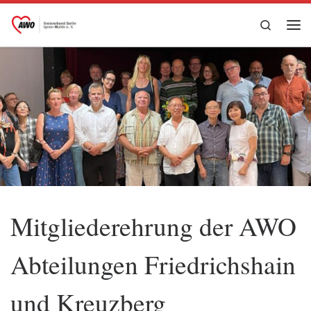
Zum Inhalt springen
Search
Me
Mitgliederehrung der AWO
Abteilungen Friedrichshain
und Kreuzberg