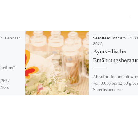
m
7. Februar
Veröffentlicht am
14. A
2025
Ayurvedische
Ernährungsberatu
teiltreff
Ab sofort immer mittwoc
 12627
von 09:30 bis 12:30 gibt 
f-Nord
Sprechstunde zur
0 Uhr
ayurvedischen
Ernährungsberatung mit
Maddalena Benedetto.
Individuelle Ernährung n
Prinzipien […]