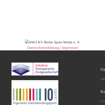
Datenschutzerklärung
|
Impressum
Un
Mit
Ko
Net