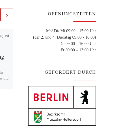
ÖFFNUNGSZEITEN
Mo/ Di/ Mi 09:00 - 15:00 Uhr
ugust
Veröffentlicht am
7. Februar
(der 2. und 4. Dienstag 09:00 - 16:00)
2024
Do 09:00 – 16:00 Uhr
Upcycling-Werkstatt
Fr 09:00 – 13:00 Uhr
ng
Upcycling-Werkstatt Aus
Lieblingsklamotten Neues
GEFÖRDERT DURCH
hs
zaubern… im AWO-
es die
Stadtteiltreff Hellersdorf-Nord
Kastanienallee 53, 12627
Berlin, Hellersdorf-Nord
Dienstag 10 – 13 Uhr Freitag
9.30 – 12 Uhr
ach