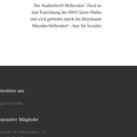
Der Stadtteiltreff Hellersdorf -Nord ist
eine Einrichtung der AWO Spree-Wuhle
und wird gefördert durch das Bezirksamt
Marzahn-Hellersdorf - Amt für Soziales
terstütze uns
glied werden
rporative Mitglieder
zwerk im Sozialraum e. V.