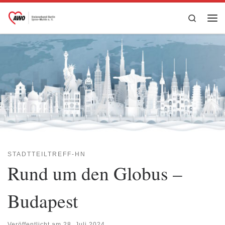
Zum Inhalt springen
Search
Me
STADTTEILTREFF-HN
Rund um den Globus –
Budapest
Veröffentlicht am
28. Juli 2024