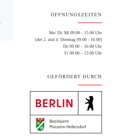
ÖFFNUNGSZEITEN
Kreatives Schreiben mit
Chiara in italienischer Sprache
r
Anmeldung b.apicella@awo-
Mo/ Di/ Mi 09:00 - 15:00 Uhr
spree-wuhle.de oder 030 29 04
(der 2. und 4. Dienstag 09:00 - 16:00)
66 11 dienstags 18.30 – 20.00
Uhr Mariposa […]
Do 09:00 – 16:00 Uhr
Fr 09:00 – 13:00 Uhr
che
eder
r zu
rnen
GEFÖRDERT DURCH