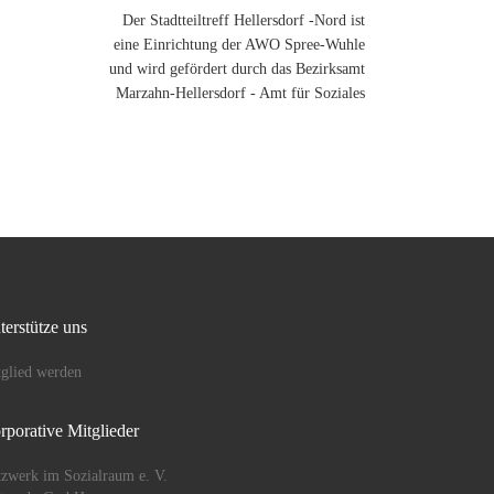
Der Stadtteiltreff Hellersdorf -Nord ist
eine Einrichtung der AWO Spree-Wuhle
und wird gefördert durch das Bezirksamt
Marzahn-Hellersdorf - Amt für Soziales
terstütze uns
glied werden
rporative Mitglieder
zwerk im Sozialraum e. V.