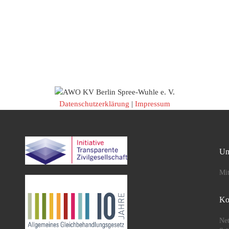
Datenschutzerklärung
|
Impressum
Un
Mit
Ko
Net