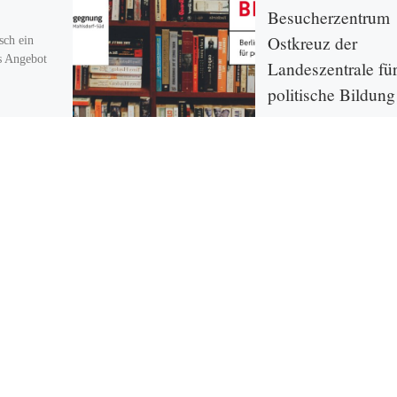
Besucherzentrum
Ostkreuz der
sch ein
s Angebot
Landeszentrale fü
politische Bildung
Besuche in der Berliner
Landeszentrale für politis
Bildung finden immer wi
Interesse, um neue Büche
entdecken und für das Le
nutzen