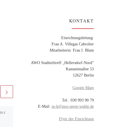
KONTAKT
Einrichtungsleitung:
Frau A. Villegas Cabrolier
Mitarbeiterin: Frau I. Blum
AWO Stadtteiltreff „Hellersdorf-Nord“
Kastanienallee 53
12627 Berlin
Google Maps
Tel.: 030 993 90 79
E-Mail:
m-h@awo-spree-wuhle.de
ärz
Veröffentlicht am
22.
September 2024
Flyer der Einrichtung
Scrittura creativa