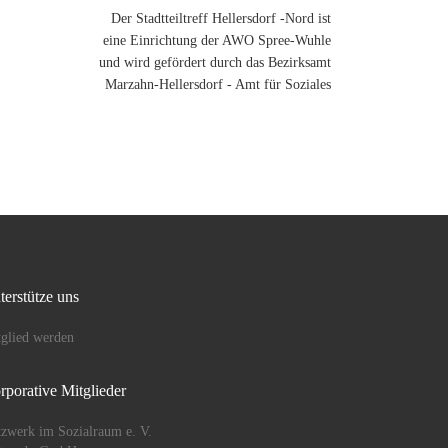
Der Stadtteiltreff Hellersdorf -Nord ist
eine Einrichtung der AWO Spree-Wuhle
und wird gefördert durch das Bezirksamt
Marzahn-Hellersdorf - Amt für Soziales
terstütze uns
glied werden
rporative Mitglieder
zwerk im Sozialraum e. V.