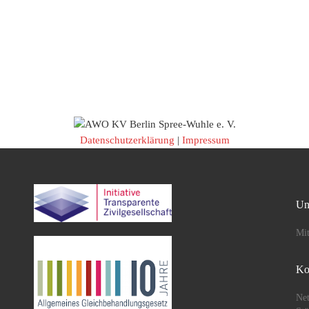
Datenschutzerklärung
|
Impressum
Un
Mit
Ko
Net