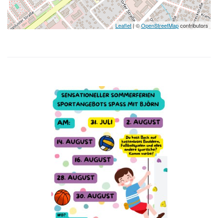
Leaflet
| ©
OpenStreetMap
contributors