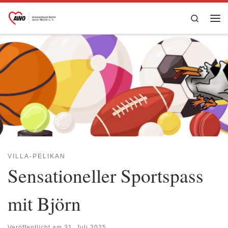
Zum Inhalt springen
Search
Me
VILLA-PELIKAN
Sensationeller Sportspass
mit Björn
Veröffentlicht am
31. Juli 2025