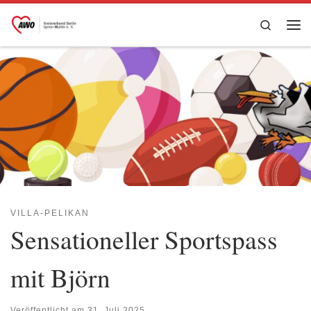
Zum Inhalt springen
Search
Me
VILLA-PELIKAN
Sensationeller Sportspass
mit Björn
Veröffentlicht am
31. Juli 2025