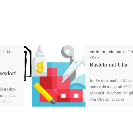
m
13. Mai
Veröffentlicht am
4. Fe
2025
t
Basteln mit Ulla
ersdorf
Im Februar und im März 
immer dienstags ab 15 U
 Marzahn-
gebastelt. Wöchentlich gi
am 6. Juli
von Ulla ein anderes
ährliche
Bastelangebot. Was? das
ielfalt der
eration zu