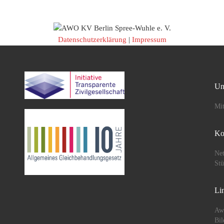
Datenschutzerklärung
|
Impressum
Un
Mit
Ko
Net
St
Li
Aw
Bil