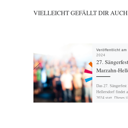
VIELLEICHT GEFÄLLT DIR AUCH
Veröffentlicht a
2024
27. Sängerfes
Marzahn-Hell
Das 27. Sängerfest
Hellersdorf findet 
2024 statt. Dieses j
Highlight, das die V
Chormusik von Gen
Generation […]