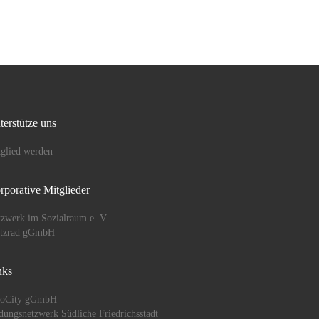
Leben e.V. Die Veranstaltung
bietet […]
terstütze uns
glied werden
rporative Mitglieder
zwerk im Sozialraum e. V.
ützrad gGmbH
nks
oCity gGmbH
dungsnetzwerk Südliche Friedrichsstadt