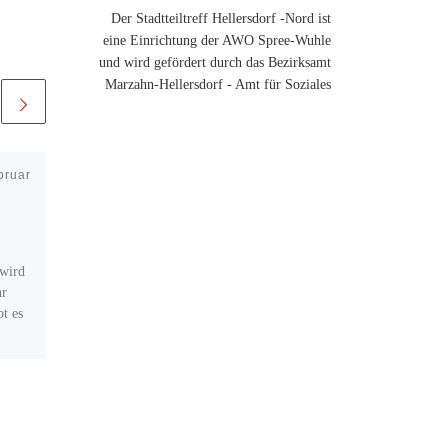
Der Stadtteiltreff Hellersdorf -Nord ist
eine Einrichtung der AWO Spree-Wuhle
und wird gefördert durch das Bezirksamt
Marzahn-Hellersdorf - Amt für Soziales
bruar
Veröffentlicht am
21.
November 2023
Informationsveranstalt
ung zu
Projektmittelaquise
wird
hr
bt es
von CoNTeS – Community
Netzwerk für Teilhabe und
 […]
Selbstbestimmung in
Zusammenarbeit mit dem
Vielfaltszirkel Marzahn-
Hellersdorf und Mittendrin