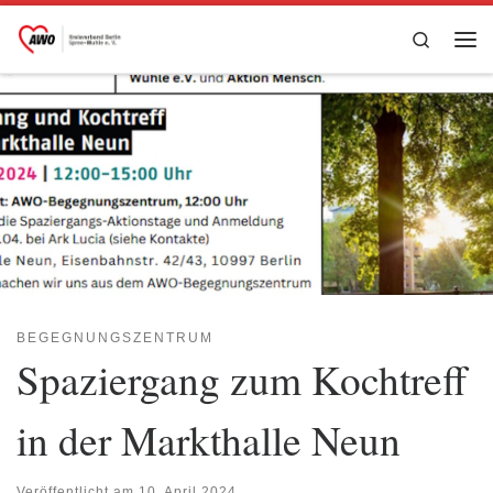
Zum Inhalt springen
Search
Me
BEGEGNUNGSZENTRUM
Spaziergang zum Kochtreff
in der Markthalle Neun
Veröffentlicht am
10. April 2024