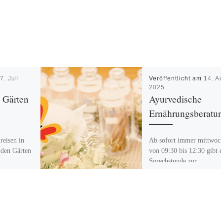
m
7. Juli
Veröffentlicht am
14. A
2025
e Gärten
Ayurvedische
Ernährungsberatu
reisen in
Ab sofort immer mittwoc
 den Gärten
von 09:30 bis 12:30 gibt 
Sprechstunde zur
ie mit uns
ayurvedischen
Ernährungsberatung mit
Maddalena Benedetto.
Individuelle Ernährung n
Prinzipien […]