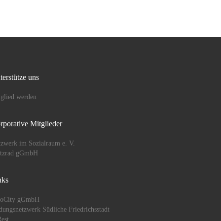
terstütze uns
glied werden
rporative Mitglieder
zwerk im Sozialraum e. V.
ützrad gGmbH
nks
oCity gGmbH
dungsnetzwerk Südliche Friedrichsstadt
est