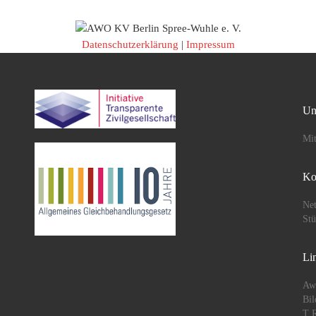
Datenschutzerklärung
|
Impressum
Un
Mit
Ko
Net
St
Li
Aw
Bil
T R