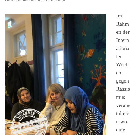
Im
Rahm
en der
Intern
ationa
len
Woch
en
gegen
Rassis
mus
verans
taltete
n wir
eine