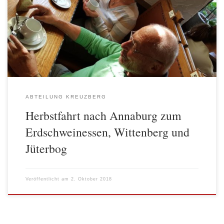
unsere diesjährige Herbstfahrt nach Annaburg (Sachs. Anhalt).
Neben vielen Mitgliedern der AWO Kreuzberg konnten wir
diesmal auch zahlreiche Gäste aus dem Stadtbezirk begrüßen.
Zunächst besuchten wir das Porzellaneum, ein Highlight in
Annaburg, […]
ABTEILUNG KREUZBERG
Herbstfahrt nach Annaburg zum
Erdschweinessen, Wittenberg und
Jüterbog
Veröffentlicht am
2. Oktober 2018