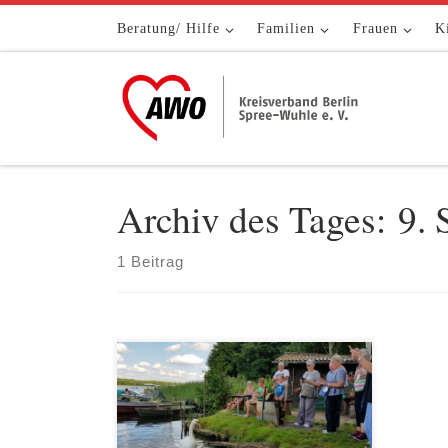
Zum Inhalt springen
Beratung/ Hilfe
Familien
Frauen
K
Archiv des Tages:
9. 
1 Beitrag
Am 11. August 2021 fuhren wir mit
48 Mitgliedern und Gästen der AWO
Abt. Kreuzberg bei sonnigem Wetter
in das Dahme-Heideseen-Gebiet