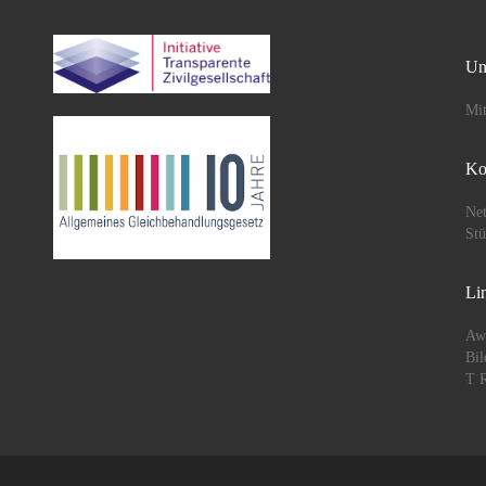
Un
Mit
Ko
Net
St
Li
Aw
Bil
T R