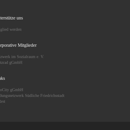
terstütze uns
glied werden
rporative Mitglieder
zwerk im Sozialraum e. V.
ützrad gGmbH
nks
oCity gGmbH
dungsnetzwerk Südliche Friedrichsstadt
est