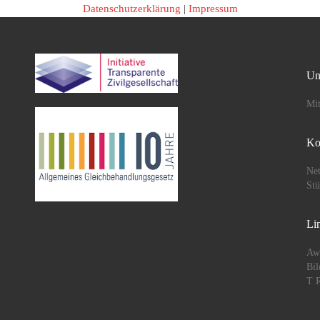
Datenschutzerklärung
|
Impressum
Un
Mit
Ko
Net
St
Li
Aw
Bil
T R