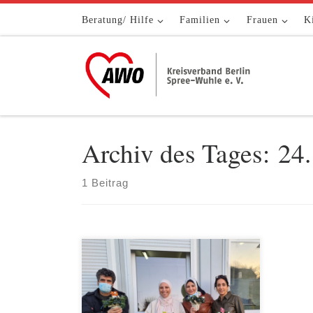
Zum Inhalt springen
Beratung/ Hilfe
Familien
Frauen
K
Archiv des Tages:
24.
1 Beitrag
Seit Sommer 2016 waren wir
Trägerin eines der so genannten
Sprungbrett-Angebote, die in Berlin
von der Senatsverwaltung für