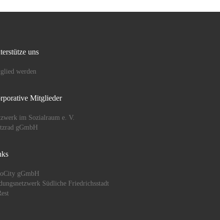
terstütze uns
glied werden
rporative Mitglieder
zwerk im Sozialraum e. V.
ützrad gGmbH
nks
oCity gGmbH
dungsnetzwerk Südliche Friedrichsstadt
est