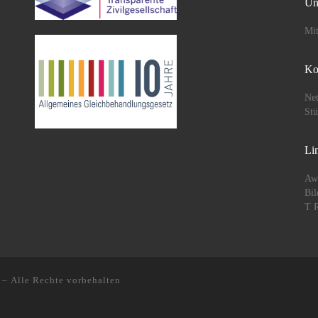
Un
Mit
Ko
Net
St
Li
Aw
Bil
T R
– Alle Rechte vorbehalten