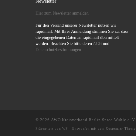
Newsletter
Hier zum Newsletter anmelden
Für den Versand unserer Newsletter nutzen wir
rapidmail. Mit Ihrer Anmeldung stimmen Sie zu, dass
die eingegebenen Daten an rapidmail übermittelt
werden. Beachten Sie bitte deren
AGB
und
Datenschutzbestimmungen
.
© 2026
AWO Kreisverband Berlin Spree-Wuhle e. V.
Präsentiert von
WP
– Entworfen mit dem
Customizr-Theme