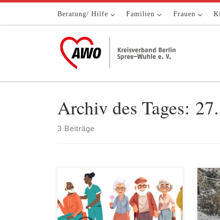
Zum Inhalt springen
Beratung/ Hilfe
Familien
Frauen
K
Archiv des Tages:
27
3 Beiträge
Save the Date: Human Library |
Etwa
Montag, den 29.01.2024, 11:00-15:00
Deze
Uhr | AWO-Begegnungszentrum Die
Berl
Geschichten eines jeden von uns
Wint