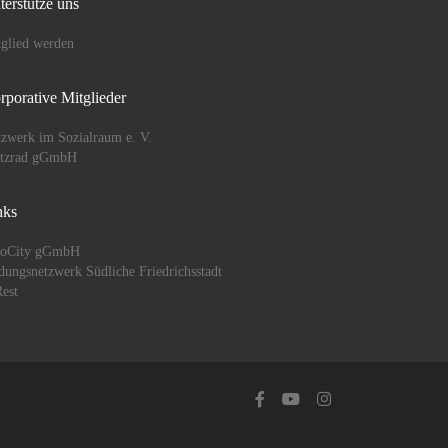
terstütze uns
glied werden
rporative Mitglieder
zwerk im Sozialraum e. V.
ützrad gGmbH
nks
oCity gGmbH
dungsnetzwerk Südliche Friedrichsstadt
est