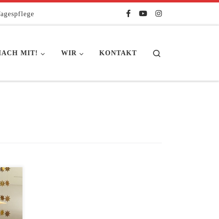
agespflege
Search
ACH MIT!
WIR
KONTAKT
 der
 am
e in