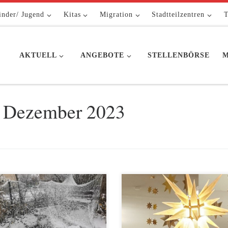
inder/ Jugend
Kitas
Migration
Stadtteilzentren
T
AKTUELL
ANGEBOTE
STELLENBÖRSE
M
. Dezember 2023
s überraschend begann der
Die traditionelle Weihnachtsfeier
mber in Hellersdorf wie in ganz
AWO Abteilung Kreuzberg fand
in mit einem ersten
20. Dezember 2023 in der
ereinbruch und Schneefall. Das
Begegnungsstätte Charlottenstraß