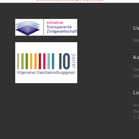
Un
Mit
Ko
Net
St
Li
Aw
Bil
T R