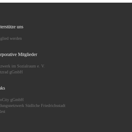
terstütze uns
glied werden
rporative Mitglieder
zwerk im Sozialraum e. V.
ützrad gGmbH
nks
oCity gGmbH
dungsnetzwerk Südliche Friedrichsstadt
est