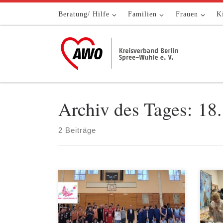
Zum Inhalt springen
Beratung/ Hilfe
Familien
Frauen
K
Archiv des Tages:
18
2 Beiträge
Am Sonntag, 15.Dezember 2024
Am 1
nahm das Begegnungszentrum
mit 
Adalbertstraße gemeinsam mit dem
Abte
MGH Gneisenaustraße am inklusiven
unse