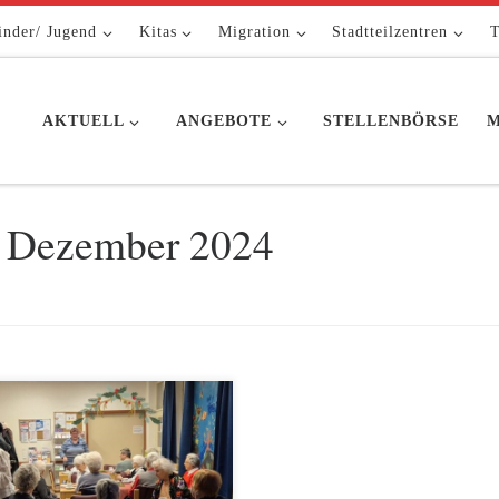
inder/ Jugend
Kitas
Migration
Stadtteilzentren
T
AKTUELL
ANGEBOTE
STELLENBÖRSE
M
. Dezember 2024
1. Dezember 2024 begingen wir
über 20 Mitgliedern der AWO
ilung Kreuzberg, darunter auch
re 102jährige Gertrud Heyer,