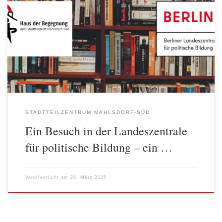
Am 25. März, fand im Rahmen des von der „Aktion Mensch“
geförderten Projekts „Vielfalt durch Begegnung erlebbar machen“
ein Besuch der Landeszentrale für Politische Bildung statt. Wir
fanden viele spannende Bücher, zum Beispiel: das Bilderbuch
„Salma die syrische Köchin“ Was ist Adultismus – die Macht der
Erwachsenen über die Kinder […]
STADTTEILZENTRUM MAHLSDORF-SÜD
Ein Besuch in der Landeszentrale
für politische Bildung – ein …
Veröffentlicht am
26. März 2025