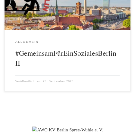
Kitas gehalten. Hier ihr Beitrag: Es erfüllt mich mit Freude zu
sehen, wie viele wir sind! Ich bin […]
ALLGEMEIN
#GemeinsamFürEinSozialesBerlin
II
Veröffentlicht am
25. September 2025