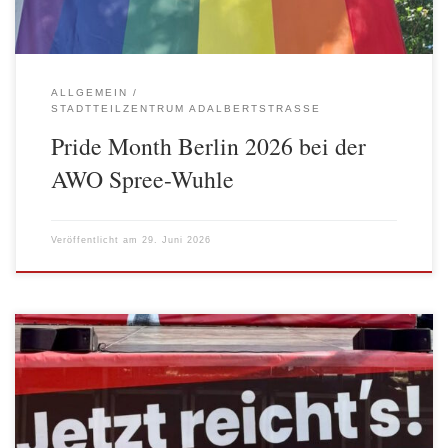
ALLGEMEIN
STADTTEILZENTRUM ADALBERTSTRASSE
Pride Month Berlin 2026 bei der
AWO Spree-Wuhle
Veröffentlicht am
29. Juni 2026
In der letzten Juniwoche fanden in Berlin zwei Protestaktionen
gegen Reformvorhaben auf Bundesebene statt, die erhebliche
Auswirkungen auf soziale Leistungen und Angebote haben