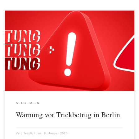
In Berlin ist zum Jahreswechsel ein Fall von Trickbetrug bekannt
geworden. Unbekannte Personen gaben sich im Bezirk Steglitz-
Zehlendorf gegenüber einer Seniorin als Mitarbeitende eines AWO
Besuchsdienstes aus. In der Wohnung der Betroffenen wurden
dabei wertvolle Gegenstände gestohlen. Der Vorfall wurde bei der
Polizei angezeigt. Die AWO in Berlin stellt klar: […]
ALLGEMEIN
Warnung vor Trickbetrug in Berlin
Veröffentlicht am
8. Januar 2026