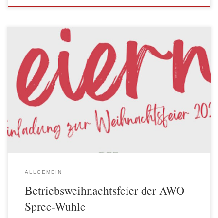
Es ist zur schönen Tradition geworden, dass Vorstand und
Geschäftsführung die Mitarbeiter*innen der AWO Spree-Wuhle
und der AWO-City gGmbH zur Jahresabschlußfeier in die
Räumlichkeiten der Heilig-Kreuz-Kirche in Kreuzberg einladen.
Das Café Pandoras bietet in den Kirchenräumen eine liebevolle
und professionelle Atmosphäre für eine solche Anlässe. Die Zeit
kurz vor dem […]
ALLGEMEIN
Betriebsweihnachtsfeier der AWO
Spree-Wuhle