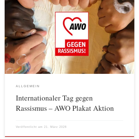
Der Internationale Tag gegen Rassismus am 21. März setzt seit
Jahren ein klares Zeichen gegen Diskriminierung in unserer
Gesellschaft. Die Einrichtungen der AWO Spree-Wuhle beteiligen
sich mit verschiedenen Aktionen in der Internationalen Woche
gegen Rassismus. In diesem Jahr nahmen auch die
Mitarbeiter*innen der AWO Geschäftsstelle an einer Aktion teil.
Für […]
ALLGEMEIN
Internationaler Tag gegen
Rassismus – AWO Plakat Aktion
Veröffentlicht am
21. März 2026