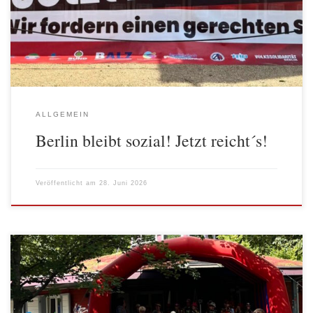
würden. Die sozialen Bündnisse in Berlin, in denen sich die
Berliner AWO engagiert, hatten zwei Aktionen angekündigt, an
denen sich auch die AWO Spree-Wuhle aktiv beteiligte. Das […]
ALLGEMEIN
Berlin bleibt sozial! Jetzt reicht´s!
Veröffentlicht am
28. Juni 2026
Offene Kinder- und Jugendarbeit (OKJA) in Jugendzentren,
Jugendclubs oder Abenteuerspielplätzen ermöglicht
selbstbestimmte Partizipation und fördert soziale Kompetenzen