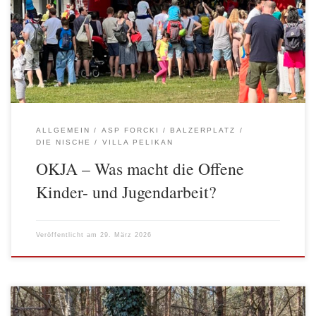
von Kindern und Jugendlichen. Die AWO setzt sich bundesweit für
deren Erhalt und eine zukunftsweisende Ausstattung ein. Was
Offene Kinder- und Jugendarbeit für Kinder und Jugendliche
bedeutet, die oft täglich die vielen interessanten […]
ALLGEMEIN
ASP FORCKI
BALZERPLATZ
DIE NISCHE
VILLA PELIKAN
OKJA – Was macht die Offene
Kinder- und Jugendarbeit?
Veröffentlicht am
29. März 2026