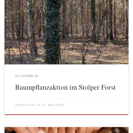
Die Arbeiterwohlfahrt hat einen Klimaschutz-Plan als
verbindlichen Rahmen, Orientierung und praxisnahe Hilfestellung
auf dem Weg zur Klimaneutralität. Zu den Handlungsfeldern des
Plans gehören: Gebäudeenergie, Mobilität, Beschaffung,
Verpflegung, Steuerung und Transparenz sowie Glaubwürdigkeit.
Auch die Arbeiterwohlfahrt Berlin Spree-Wuhle versucht, ihre
Leistungen und Angebote entsprechend zu organisieren und auch
Leuchtturmprojekt zu etablieren. […]
ALLGEMEIN
Baumpflanzaktion im Stolper Forst
Veröffentlicht am
27. März 2026