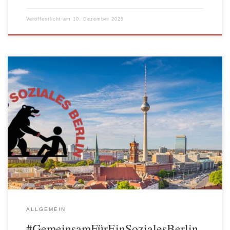
Veröffentlicht am
10. Dezember 2025
Auf der Kundgebung des Bündnis
#GemeinsamFürEinSozialesBerlin am 11. September 2025 vor
dem Berliner Abgeordnetenhaus hat Wafaa El-Ayounai,
Kitaleiterin AWO Berlin KV Spree-Wuhle einen begeisternden und
kämpferischen Beitrag zur aktuellen Situation in den Berliner
Kitas gehalten. Hier ihr Beitrag: Es erfüllt mich mit Freude zu
sehen, wie viele wir sind! Ich bin […]
ALLGEMEIN
#GemeinsamFürEinSozialesBerlin