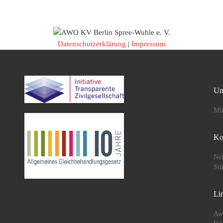
während […]
Datenschutzerklärung
|
Impressum
Un
Mit
Ko
Net
St
Li
Aw