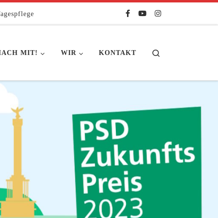
agespflege
Search
ACH MIT!
WIR
KONTAKT