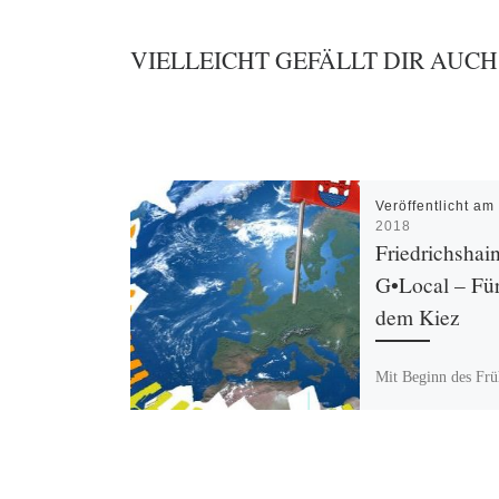
VIELLEICHT GEFÄLLT DIR AUCH
Veröffentlicht a
2018
Friedrichshai
G•Local – Für
dem Kiez
Mit Beginn des Frü
begann auch das ne
„Friedrichshain Glo
dem Dach des
Jugend[widerstand
Galiläakirche. „Glo