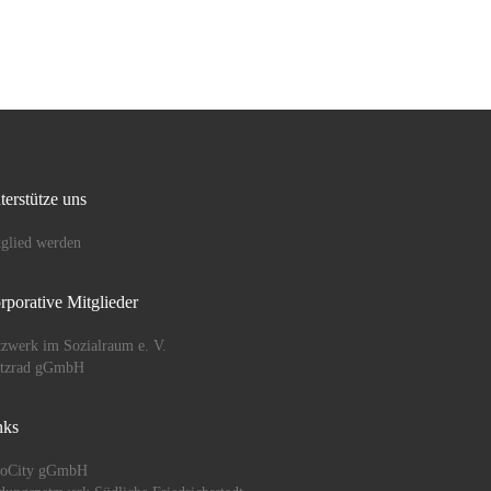
hat am 1. Juli 2020 mit großer
Freude einen Scheck in Höhe
von 700,00 € […]
terstütze uns
glied werden
rporative Mitglieder
zwerk im Sozialraum e. V.
ützrad gGmbH
nks
oCity gGmbH