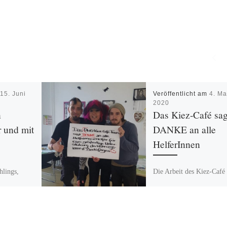
m
15. Juni
Veröffentlicht am
4. Ma
2020
n
Das Kiez-Café sag
 und mit
DANKE an alle
HelferInnen
hlings,
Die Arbeit des Kiez-Café 
ue Projekt
für viele der wohnungs- 
cal“ unter
obdachlosen Menschen i
Bezirk Friedrichshain ein
s]museums
wichtiger (täglicher)
cal“ steht
Anlaufpunkt und insbeso