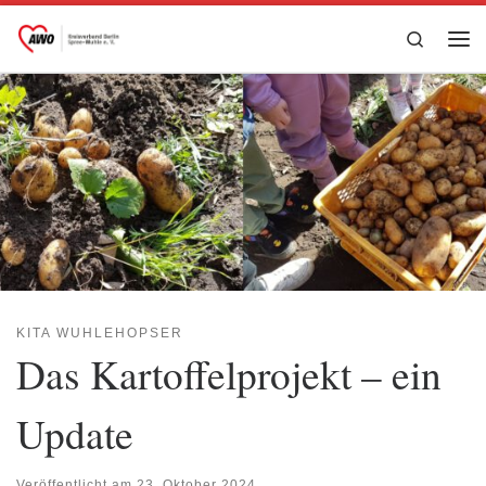
Zum Inhalt springen
Search
Me
KITA WUHLEHOPSER
Das Kartoffelprojekt – ein
Update
Veröffentlicht am
23. Oktober 2024