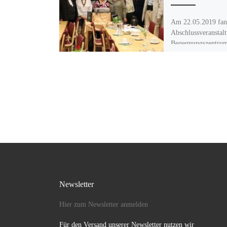
Am 22.05.2019 fan
Abschlussveranstal
Begegnungszentru
Gesprächsrunde „
Werte“ statt. Ehren
Mitarbeiter und wei
wie z.B. Brigitte D
Vorstandsmitglied 
Newsletter
Hier zum Newsletter anmelden
Für den Versand unserer Newsletter nutzen wir