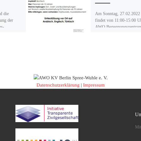
d die
Am Sonntag, 27.02.2022
tung der
findet von 11:00-15:00 U
ms-
AWO Begegnungszentrum
AWO –
Impfaktion gegen Corona 
amtlichen,
Alle Personen ab 12 Jahr
tere Gäste,
können ohne […]
öcker
des […]
Datenschutzerklärung
|
Impressum
Un
Mit