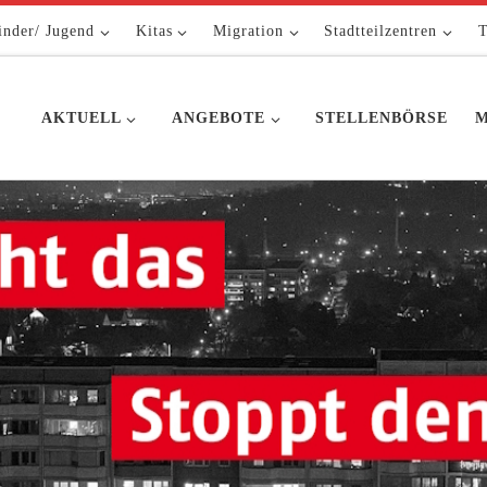
inder/ Jugend
Kitas
Migration
Stadtteilzentren
T
AKTUELL
ANGEBOTE
STELLENBÖRSE
M