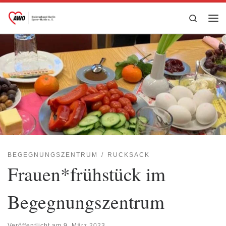
Zum Inhalt springen
Search
Me
BEGEGNUNGSZENTRUM
RUCKSACK
Frauen*frühstück im
Begegnungszentrum
Veröffentlicht am
9. März 2023