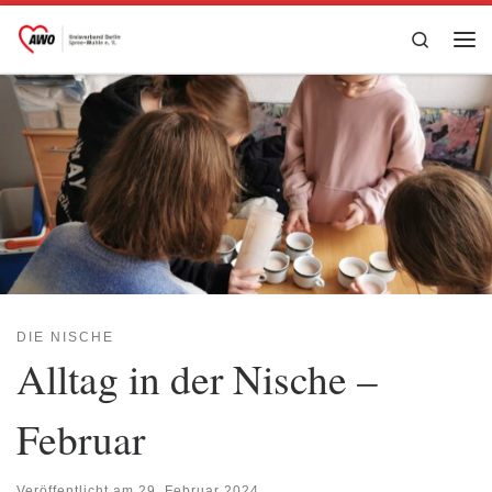
Zum Inhalt springen
Search
Me
DIE NISCHE
Alltag in der Nische –
Februar
Veröffentlicht am
29. Februar 2024