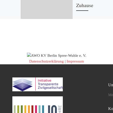
Zuhause
ehl, ein
Aufgrund der besonderen
öl und
Situation wegen Corona h
und backe,
offene Schreibgruppe „E
ein heute
um den Block“ improvisie
hten
und diesen Frühling von
[…]
zuhause aus Geschichten
Datenschutzerklärung
|
Impressum
Un
Mit
Ko