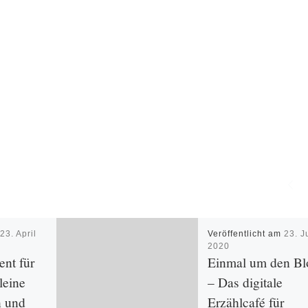
m
23. April
Veröffentlicht am
23. J
2020
nt für
Einmal um den Bl
leine
– Das digitale
n und
Erzählcafé für