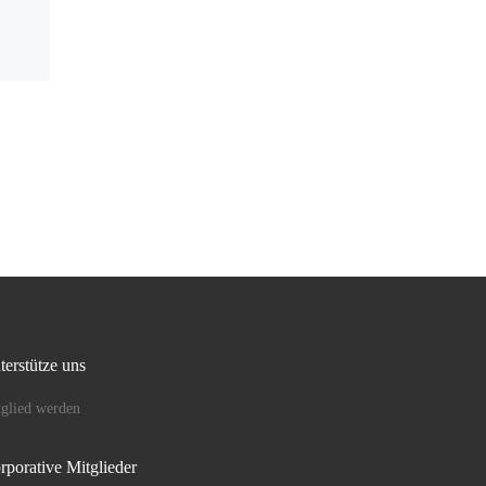
Dieses Jahr ist vieles anders.
Die Moscheen sind noch
geschlossen oder öffnen erst
langsam wieder. Dennoch
at die
feiern viele unserer Eltern und
inmal
Elternbegleiter*innen […]
rt
 […]
terstütze uns
glied werden
rporative Mitglieder