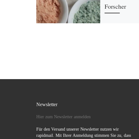
Forscher
Man nehme etwas M
wenig Grieß, Baby
Lebensmittelfarbe 
backe Kuuchen – N
gibt es selbstgemac
kinetischen Sand 
Newsletter
Hier zum Newsletter anmelden
Für den Versand unserer Newsletter nutzen wir
rapidmail. Mit Ihrer Anmeldung stimmen Sie zu, dass