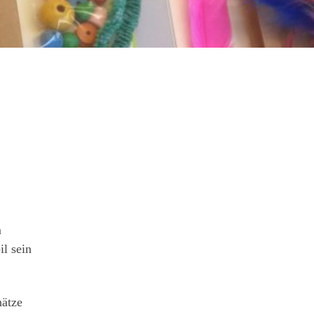
m
il sein
hätze