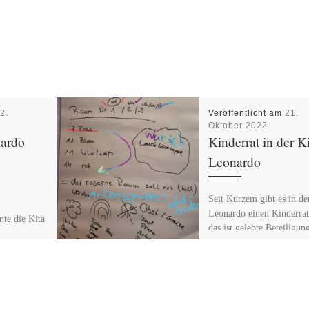
m
2.
Veröffentlicht am
21.
Oktober 2022
nardo
Kinderrat in der K
Leonardo
Seit Kurzem gibt es in de
Leonardo einen Kinderrat
te die Kita
das ist gelebte Beteiligun
a und Tom,
schon bei den Jüngsten. 
wei neue
im Monat […]
üßen.
n die
]