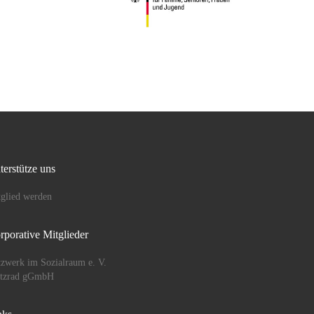
terstütze uns
glied werden
rporative Mitglieder
zwerk im Sozialraum e. V.
ützrad gGmbH